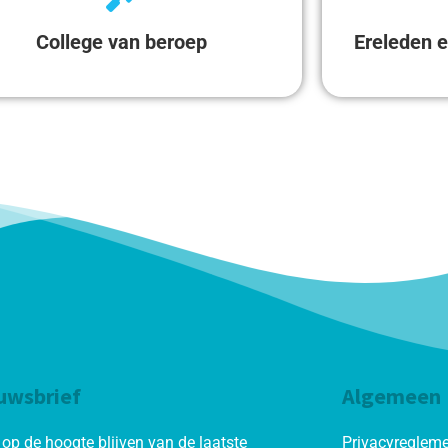
College van beroep
Ereleden e
uwsbrief
Algemeen
d op de hoogte blijven van de laatste
Privacyreglem