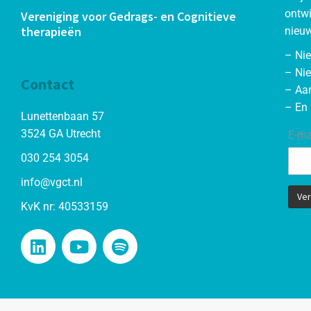
ontwi
Vereniging voor Gedrags- en Cognitieve
therapieën
nieuw
– Ni
– Nie
Contact
– Aa
– En 
Lunettenbaan 57
3524 GA Utrecht
E-ma
030 254 3054
info@vgct.nl
KvK nr: 40533159