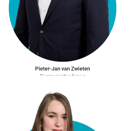
Pieter-Jan van Zwieten
Communicatieadviseur
Aanwezig: ma, di, do, vr
p.vanzwieten@vgct.nl
0302303752