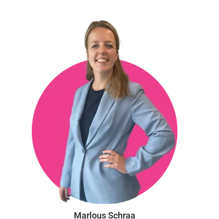
Aanwezig:
m.bekendam@vgct.nl
0302543054
Marlous Schraa