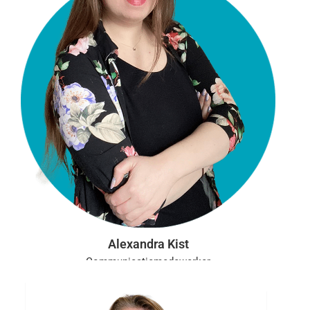
Alexandra Kist
Communicatiemedewerker
Aanwezig: ma, di, wo, do
a.kist@vgct.nl