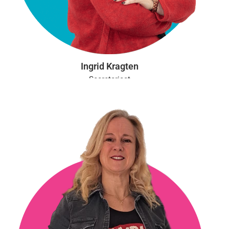
Ingrid Kragten
Secretariaat
Aanwezig: ma, di, wo, do
info@vgct.nl
0302543054