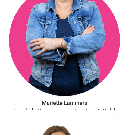
Mariëtte Lammers
Teamleider Communicatie en Secretariaat | MT-lid
Aanwezig: ma, di, wo, do
m.lammers@vgct.nl