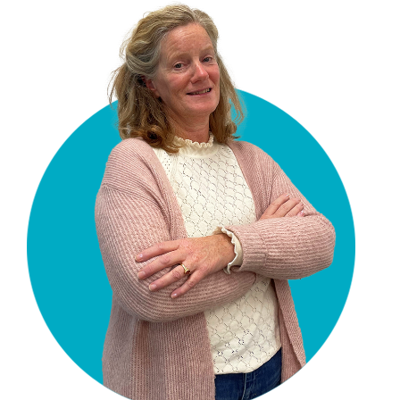
opleidingen@vgct.nl
0302543054