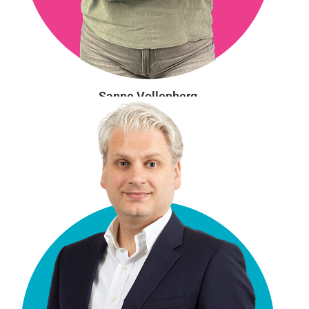
Sanne Vollenberg
Valorisatiemedewerker
Aanwezig: ma, di, wo
s.vollenberg@vgct.nl