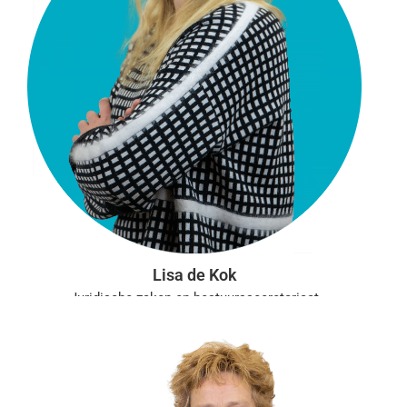
Lisa de Kok
Juridische zaken en bestuurssecretariaat
Aanwezig: ma, di, wo, do, vr
l.dekok@vgct.nl
0302303758