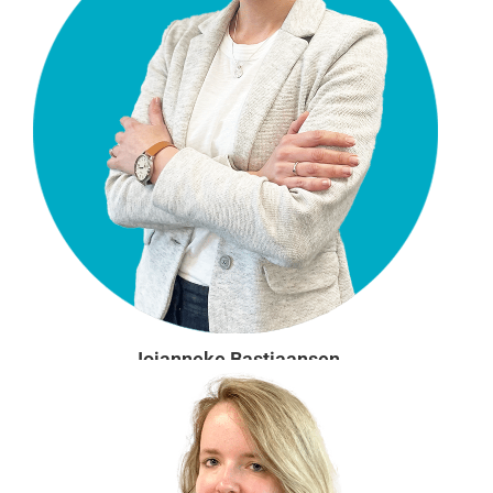
Jojanneke Bastiaansen
Kennisredacteur
Aanwezig: ma, di, do
j.bastiaansen@vgct.nl