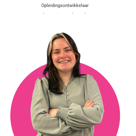
Opleidingsontwikkelaar
Aanwezig: ma, di, wo, do
m.schraa@vgct.nl
030 202 81 01