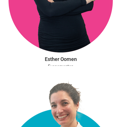
Esther Oomen
Evenementen
Aanwezig: ma, di, wo, do
e.oomen@vgct.nl
0302361565