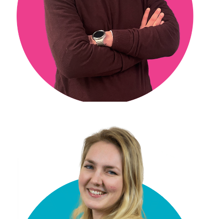
Raf Crusio
Medewerker secretariaat
r.crusio@vgct.nl