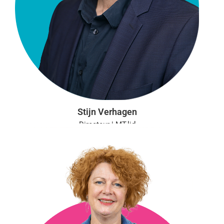
Stijn Verhagen
Directeur | MT-lid
Aanwezig: ma, di, wo, do, vr
info@vgct.nl
0302543054