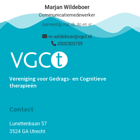
Marjan Wildeboer
Communicatiemedewerker
Aanwezig: ma, di, do en vr
m.wildeboer@vgct.nl
0302303759
Vereniging voor Gedrags- en Cognitieve
therapieën
Contact
Lunettenbaan 57
3524 GA Utrecht