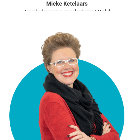
Mieke Ketelaars
Teamleider kennis en opleidingen | MT-lid
Aanwezig: ma, di, do, vr
m.ketelaars@vgct.nl
0302303754