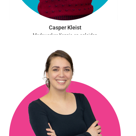
Casper Kleist
Medewerker Kennis en opleiden
Aanwezig: ma, di, wo, do
c.kleist@vgct.nl
0302543054