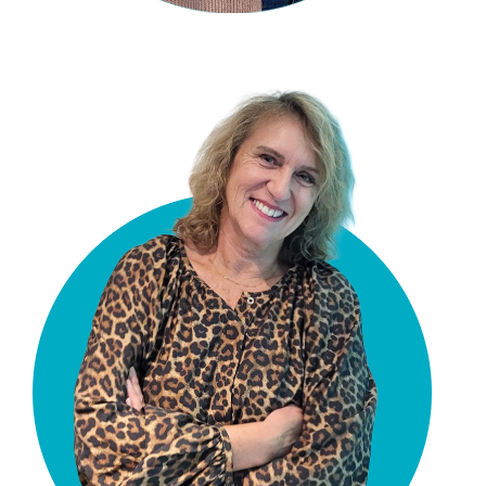
Anita Meijer
Teamassistent
a.meijer@vgct.nl
0302543054