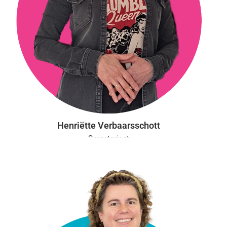
Henriëtte Verbaarsschott
Secretariaat
Aanwezig: ma, di, wo, do
opleidingen@vgct.nl
0302543054