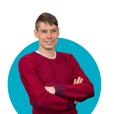
Aanwezig: ma, di, wo, do
l.kuijf@vgct.nl
0302361560