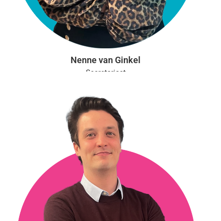
Nenne van Ginkel
Secretariaat
Aanwezig: ma, di, wo, do
opleidingen@vgct.nl
0302543054