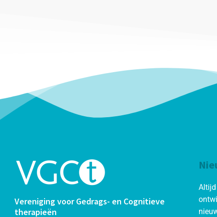
Nie
Altij
ontwi
Vereniging voor Gedrags- en Cognitieve
therapieën
nieuw