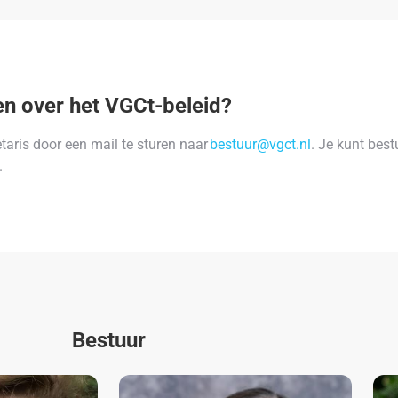
en over het VGCt-beleid?
taris door een mail te sturen naar
bestuur@vgct.nl
. Je kunt bes
.
Bestuur