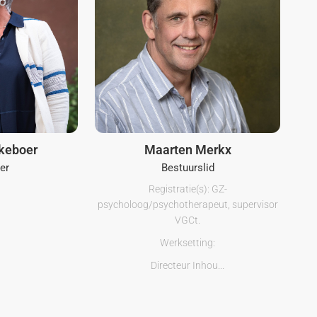
jkeboer
Maarten Merkx
er
Bestuurslid
Registratie(s): GZ-
psycholoog/psychotherapeut, supervisor
VGCt.
Werksetting:
Directeur Inhou...