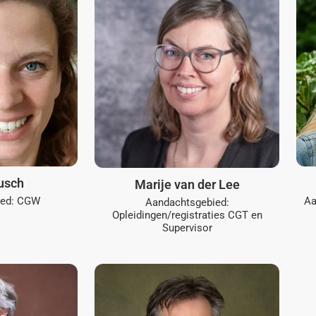
usch
Marije van der Lee
ied: CGW
Aa
Aandachtsgebied:
Opleidingen/registraties CGT en
Supervisor