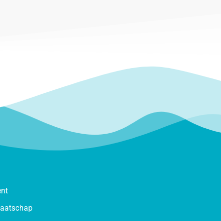
ent
maatschap