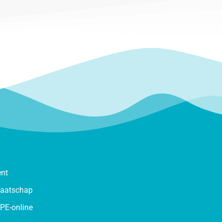
ent
maatschap
PE-online