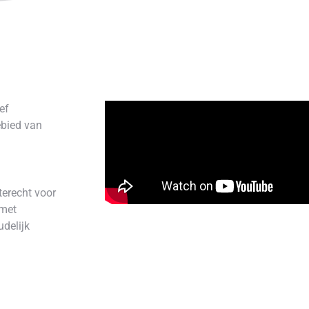
ef
ebied van
terecht voor
 met
delijk