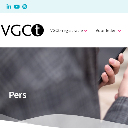
VGCt-registratie
Voor leden
Pers