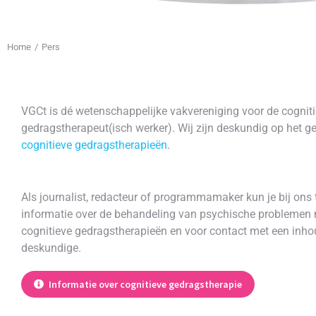
Home
Pers
Je bent hier:
VGCt is dé wetenschappelijke vakvereniging voor de cogniti
gedragstherapeut(isch werker). Wij zijn deskundig op het g
cognitieve gedragstherapieën
.
Als journalist, redacteur of programmamaker kun je bij ons 
informatie over de behandeling van psychische problemen
cognitieve gedragstherapieën en voor contact met een inhou
deskundige.
Informatie over cognitieve gedragstherapie