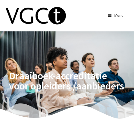
Menu
Draaiboek-accreditatie
voor opleiders /aanbieders