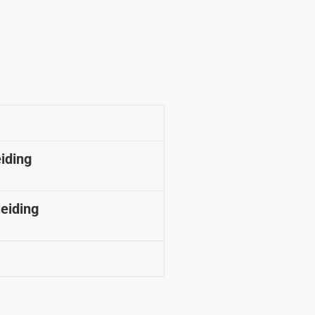
iding
leiding