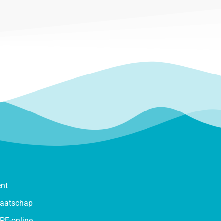
ent
maatschap
PE-online