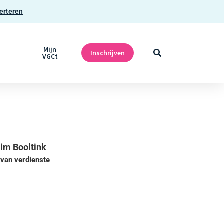
erteren
Mijn
Inschrijven
VGCt
im Booltink
 van verdienste