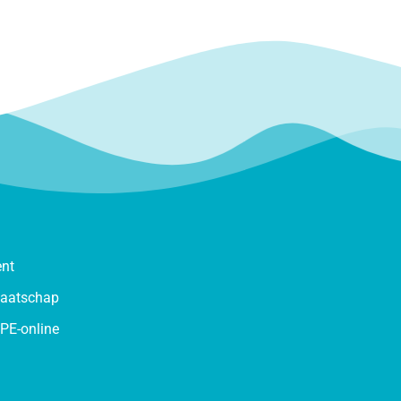
ent
maatschap
PE-online