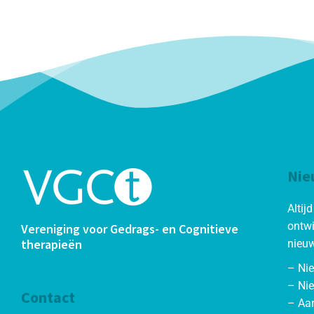
Nie
Altij
ontwi
Vereniging voor Gedrags- en Cognitieve
therapieën
nieuw
– Ni
– Nie
Contact
– Aa