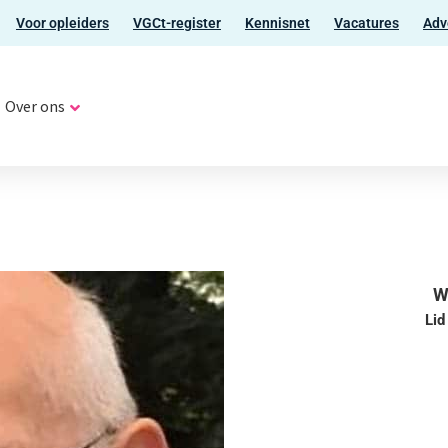
Voor opleiders
VGCt-register
Kennisnet
Vacatures
Adv
Over ons
W
Lid