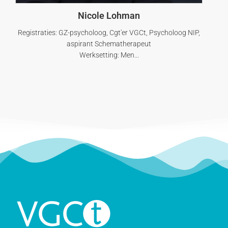
Nicole Lohman
Registraties: GZ-psycholoog, Cgt'er VGCt, Psycholoog NIP,
aspirant Schematherapeut
Werksetting: Men...